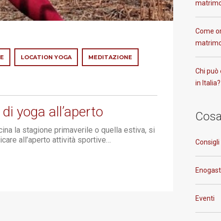
matrimo
Come or
matrimo
E
LOCATION YOGA
MEDITAZIONE
Chi può 
in Italia?
di yoga all’aperto
Cosa
ina la stagione primaverile o quella estiva, si
care all’aperto attività sportive…
Consigli
Enogas
Eventi