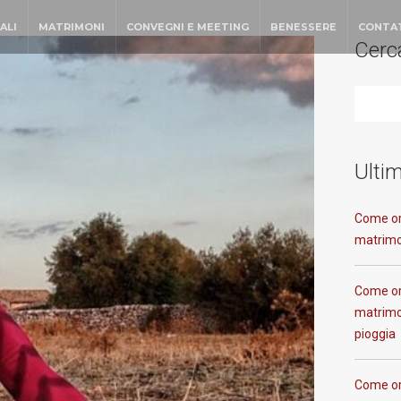
ALI
MATRIMONI
CONVEGNI E MEETING
BENESSERE
CONTA
Cerc
Ultim
Come or
matrimo
Come or
matrimon
pioggia
Come or