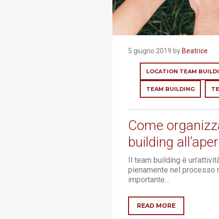
5 giugno 2019 by
Beatrice
LOCATION TEAM BUILD
TEAM BUILDING
TE
Come organizza
building all’ape
Il team building è un’attiv
pienamente nel processo m
importante…
READ MORE