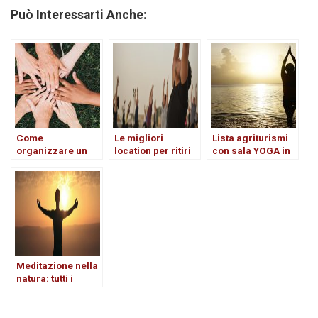
Può Interessarti Anche:
Come
Le migliori
Lista agriturismi
organizzare un
location per ritiri
con sala YOGA in
evento di team
spirituali in
Toscana
building all’aperto
Toscana
per i propri
dipendenti
Meditazione nella
natura: tutti i
benefici del
meditare all’aria
aperta