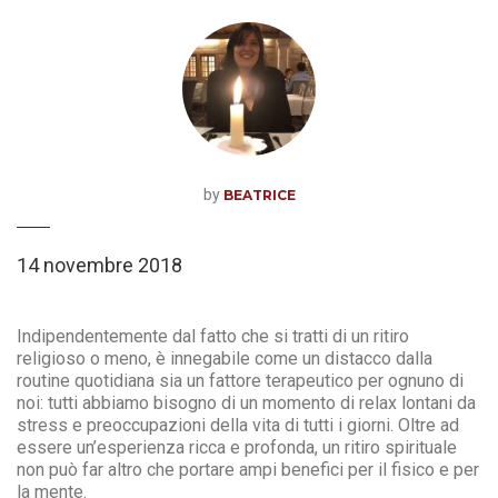
TEAM BUILDING ED ATTIVITÀ ESPERENZIALI
BENESSERE
RELAX E MEDITAZIONE
NATURA E ATTIVITÀ OUTDOOR
by
BEATRICE
CONTATTI
14 novembre 2018
IT
Indipendentemente dal fatto che si tratti di un ritiro
EN
religioso o meno, è innegabile come un distacco dalla
routine quotidiana sia un fattore terapeutico per ognuno di
noi: tutti abbiamo bisogno di un momento di relax lontani da
stress e preoccupazioni della vita di tutti i giorni. Oltre ad
essere un’esperienza ricca e profonda, un ritiro spirituale
non può far altro che portare ampi benefici per il fisico e per
la mente.