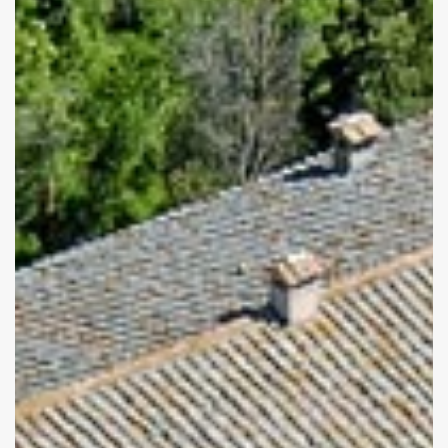
TEAM BUILDING ED ATTIVITÀ ESPERENZIALI
BENESSERE
RELAX E MEDITAZIONE
NATURA E ATTIVITÀ OUTDOOR
CONTATTI
IT
EN