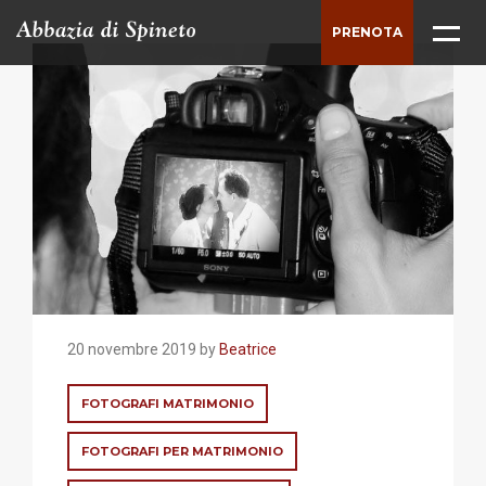
PRENOTA
ABBAZIA
TENUTA
STORIA
DINTORNI
CASALI
MATRIMONI
20 novembre 2019 by
Beatrice
CONVEGNI E MEETING
FOTOGRAFI MATRIMONIO
BUSINESS
FOTOGRAFI PER MATRIMONIO
LE SALE