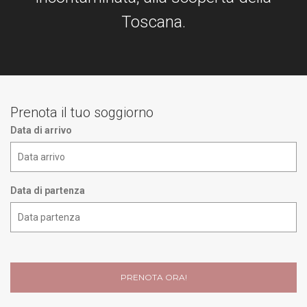
Toscana.
TEAM BUILDING ED ATTIVITÀ ESPERENZIALI
BENESSERE
RELAX E MEDITAZIONE
NATURA E ATTIVITÀ OUTDOOR
Prenota il tuo soggiorno
Data di arrivo
CONTATTI
IT
Data di partenza
EN