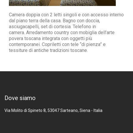
Camera doppia con 2 letti singoli e con accesso interno
dal piano terra della casa.
Bagno con doccia,
asciugacapelli, set di cortesia.
Telefono in
camera. Arredamento country
con mobiglia dell’arte
povera toscana
integrata con oggetti più
contemporanei.
Copriletti con tele “di pienza” e
tessiture
di antiche tradizioni toscane.
Dove siamo
Via Molito di Spineto 8, 53047
Sarteano, Siena - Italia