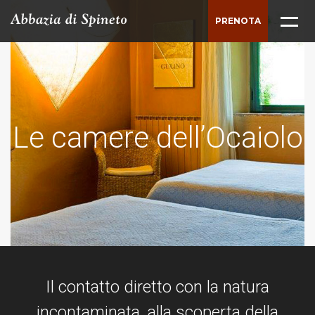
PRENOTA
ABBAZIA
TENUTA
STORIA
Le camere dell’Ocaiolo
Le camere dell’Ocaiolo
Le camere dell’Ocaiolo
DINTORNI
CASALI
MATRIMONI
CONVEGNI E MEETING
Il contatto diretto con la natura
BUSINESS
incontaminata,
alla scoperta della
LE SALE