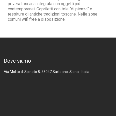
povera toscana integrata con oggetti più
contemporanei.
Copriletti con tele “di pienza” e
tessiture di antiche tradizioni toscane.
Nelle zone
comuni wifi free a disposizione.
Dove siamo
Via Molito di Spineto 8, 53047
Sarteano, Siena - Italia