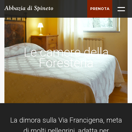
PRENOTA
ABBAZIA
TENUTA
Le camere della
Le camere della
STORIA
Foresteria
Foresteria
DINTORNI
CASALI
MATRIMONI
CONVEGNI E MEETING
La dimora sulla Via Francigena, meta
BUSINESS
di molti pellegrini,
adatta per
LE SALE