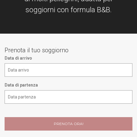
soggiorni con formula B&B.
TEAM BUILDING ED ATTIVITÀ ESPERENZIALI
BENESSERE
RELAX E MEDITAZIONE
NATURA E ATTIVITÀ OUTDOOR
Prenota il tuo soggiorno
Data di arrivo
CONTATTI
IT
Data di partenza
EN